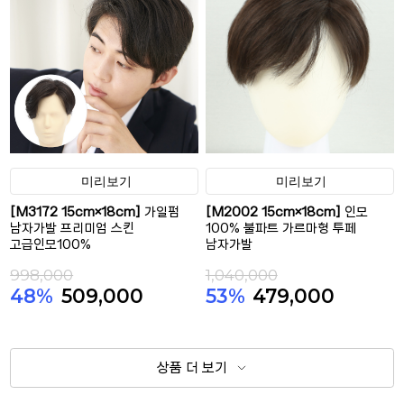
미리보기
미리보기
[M3172 15cm×18cm]
가일펌
[M2002 15cm×18cm]
인모
남자가발 프리미엄 스킨
100% 불파트 가르마형 투페
고급인모100%
남자가발
998,000
1,040,000
48%
509,000
53%
479,000
상품 더 보기