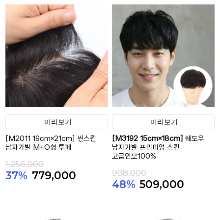
미리보기
미리보기
[M2011 19cm×21cm] 씬스킨
[M3192 15cm×18cm]
쉐도우
남자가발 M+O형 투페
남자가발 프리미엄 스킨
고급인모100%
1,256,000
998,000
37%
779,000
48%
509,000