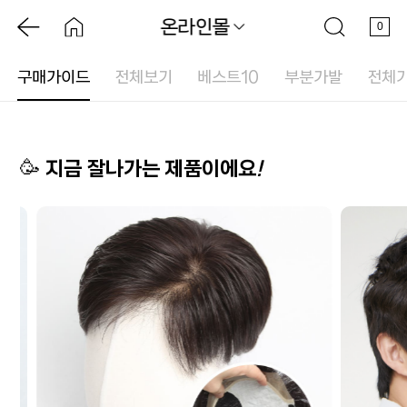
온라인몰
0
구매가이드
전체보기
베스트10
부분가발
전체
🥳 지금 잘나가는 제품이에요
!