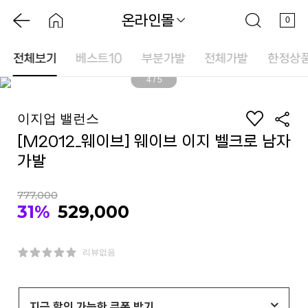
온라인몰
0
전체보기
베스트10
부분가발
전체가발
한정상
4
/
5
이지업 밸런스
[M2012_웨이브] 웨이브 이지 벨크로 남자
가발
777,000
31%
529,000
리뷰없음
지금 할인 가능한 쿠폰 받기