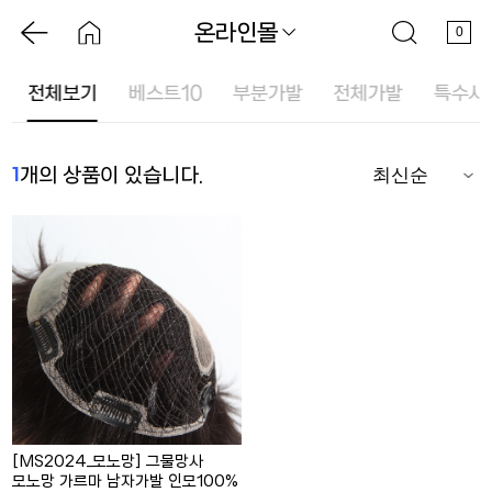
온라인몰
0
전체보기
베스트10
부분가발
전체가발
특수사
1
개의 상품이 있습니다.
[MS2024_모노망] 그물망사
모노망 가르마 남자가발 인모100%