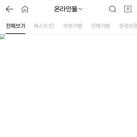
온라인몰
0
전체보기
베스트10
부분가발
전체가발
한정상