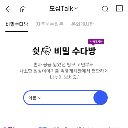
모심Talk
0
비밀수다방
자주묻는질문
문의게시판
익명게시판
쉿
!
🤫 비밀 수다방
혼자 끙끙 앓았던 탈모 고민부터,
사소한 일상이야기를 익명게시판에서 편안하게
나누어 보세요
!