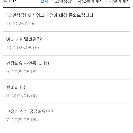
총
11
건
전체
고민상담
재밌는이야기
가발이야기
[고민상담] 모심위그 지점에 대해 문의드립니다.
11
2025.12.16
이때 저만떨려요??
10
2025.08.09
긴장되요 조언좀.....
(1)
9
2025.08.09
흰머리
(1)
8
2025.08.08
고정식 샴푸 궁금해요!!!!!
7
2025.08.08