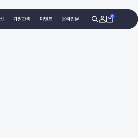
0
선
가발관리
이벤트
온라인몰