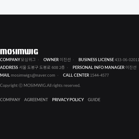
MOSIMWIG
모심위그
이진선
433-06-0201
COMPANY
OWNER
BUSINESS LICENSE
서울 도봉구 도봉로 608 2층
이진선
ADDRESS
PERSONAL INFO MANAGER
mosimwigs@naver.com
1544-4577
MAIL
CALL CENTER
Copyright ⓒ MOSIMWIG.All rights reserved.
COMPANY
AGREEMENT
PRIVACY POLICY
GUIDE