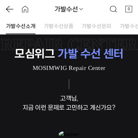
가발수선
0
가발수선소개
가발수선상품
가발수선문의
가발수
REPAIR CENTER
모심위그
가발 수선 센터
MOSIMWIG Repair Center
고객님,
지금 이런 문제로 고민하고 계신가요?