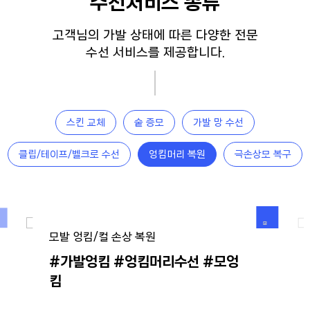
수선서비스 종류
고객님의 가발 상태에 따른 다양한 전문
수선 서비스를 제공합니다.
스킨 교체
숱 증모
가발 망 수선
클립/테이프/벨크로 수선
엉킴머리 복원
극손상모 복구
모발 엉킴/컬 손상 복원
#가발엉킴 #엉킴머리수선 #모엉
킴